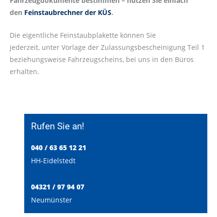
Fahrzeugdokumente bestimmen – nutzen Sie einfach
den
Feinstaubrechner der KÜS
.
Die eigentliche Feinstaubplakette können Sie
jederzeit, unter Vorlage der Zulassungsbescheinigung Teil 1
beziehungsweise Fahrzeugscheins, bei uns in den Büros
erhalten.
Rufen Sie an!
040 / 63 65 12 21
HH-Eidelstedt
04321 / 97 94 07
Neumünster